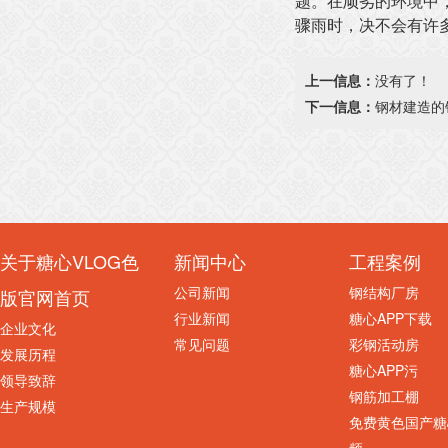
题。在顽劣的环境中
骤雨时，决不会有许多
上一信息：
没有了！
下一信息：
钢材建造的
关于糖心VLOG色
新闻中心
工程案例
公司新闻
钢结构厂房
版官网首页
行业新闻
糖心APP下载
企业文化
常见问题
彩钢活动房
发展历程
糖心APP污
领导致辞
钢筋加工棚
生产规模
免费黄色国产糖