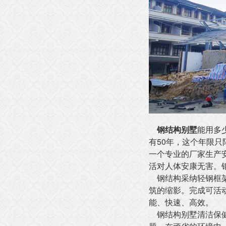
钢结构别墅
能用多少
有50年，这个
一个专业的厂家生产安装
活对人体安康无害。
钢结构采纳轻钢框架和砖墙
筑的缩影。完成可活动
能、快速、高效。
钢结构别墅清洁保健的