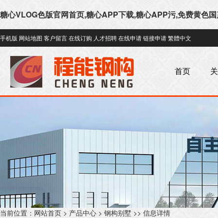
糖心VLOG色版官网首页,糖心APP下载,糖心APP污,免费黄色
手机版
网站地图
客户留言
在线订购
人才招聘
在线申请
链接申请
繁體中文
首页
关
当前位置：
网站首页
>
产品中心
>
钢构别墅
>> 信息详情