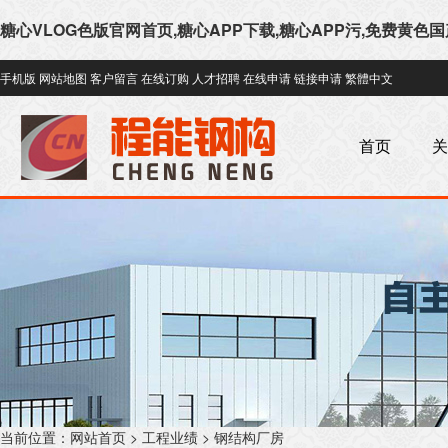
糖心VLOG色版官网首页,糖心APP下载,糖心APP污,免费黄色
手机版
网站地图
客户留言
在线订购
人才招聘
在线申请
链接申请
繁體中文
首页
关
当前位置：
网站首页
>
工程业绩
>
钢结构厂房