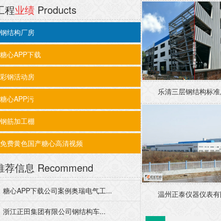
工程
业绩
Products
钢结构厂房
糖心APP下载
彩钢活动房
乐清三层钢结构标准厂
糖心APP污
钢筋加工棚
免费黄色国产糖心高清视频
推荐信息
Recommend
糖心APP下载公司案例奥瑞电气工...
温州正泰仪器仪表有限
浙江正田集团有限公司钢结构车...