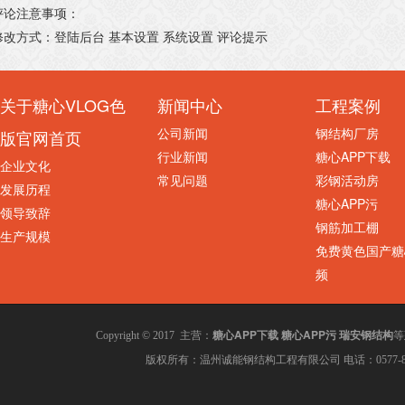
评论注意事项：
修改方式：登陆后台 基本设置 系统设置 评论提示
关于糖心VLOG色
新闻中心
工程案例
公司新闻
钢结构厂房
版官网首页
行业新闻
糖心APP下载
企业文化
常见问题
彩钢活动房
发展历程
糖心APP污
领导致辞
钢筋加工棚
生产规模
免费黄色国产糖
频
糖心APP下载
糖心APP污
瑞安钢结构
Copyright © 2017 主营：
等
版权所有：温州诚能钢结构工程有限公司 电话：0577-860028