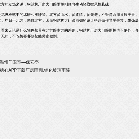
从北方的立场来说，钢结构厂房大门跟雨棚则倾向生动轻盈微风格悬殊
中的冰雕和浅雕等。北方多山水，多柔情，多先进，不管是西湖良辰美景
，均归于北方，来自北方，因而钢结构大门跟雨棚的设计格调做作异乎寻常，飘荡潇洒
，看来无论是什么物件都具有北方跟南方的差别，钢结构厂房大门跟雨棚也不例外，
无的，不管想要哪款都能紧张做到。
温州门卫室—保安亭
糖心APP下载厂房雨棚,钢化玻璃雨篷