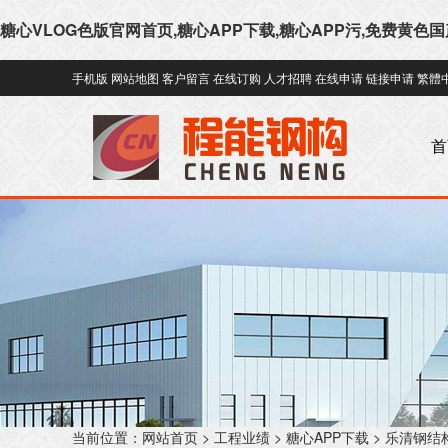
糖心VLOG色版官网首页,糖心APP下载,糖心APP污,免费黄色
手机版
网站地图
客户留言
在线订购
人才招聘
在线申请
链接申请
繁體
首
当前位置：
网站首页
>
工程业绩
>
糖心APP下载
>
乐清钢结