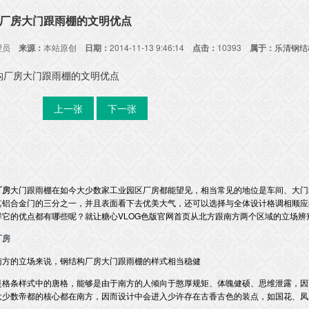
厂房大门跟雨棚的文明优点
理员
来源：
本站原创
日期：
2014-11-13 9:46:14
点击：
10393
属于：
乐清钢结
上一张
下一张
厂房
大门跟雨棚在如今大少数家工业园区厂房都能望见，相当常见的地位是车间、大门和入
是其铝合金门的三分之一，并且表面看下去优美大气，还可以选择与全体设计格调相顺应的图
，那样它的优点都有哪些呢？就让糖心VLOG色版官网首页从北方跟南方两个区域的立场
厂房
从南方的立场来说，钢结构厂房大门跟雨棚的样式相当稳健
式中的唐格，能够是由于南方的人倾向于憨厚规矩、体魄健硕、思维泄露
，大少数帝都的核心都在南方，因而设计中会进入少许存在古香古色的装点，如国花、凤